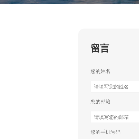
留言
您的姓名
您的邮箱
您的手机号码