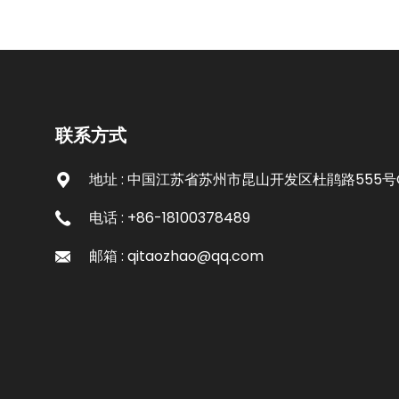
联系方式
地址 : 中国江苏省苏州市昆山开发区杜鹃路555号
电话 : +86-18100378489
邮箱 : qitaozhao@qq.com