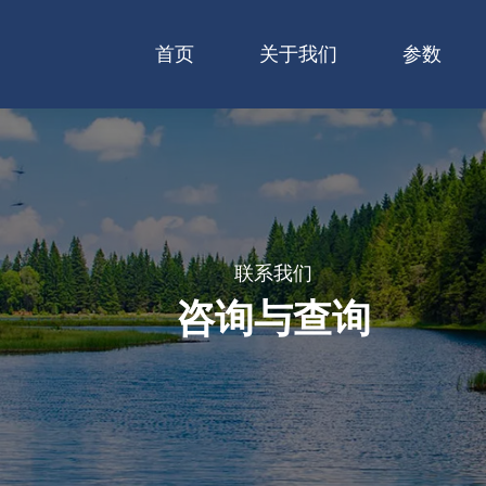
首页
关于我们
参数
联系我们
咨询与查询