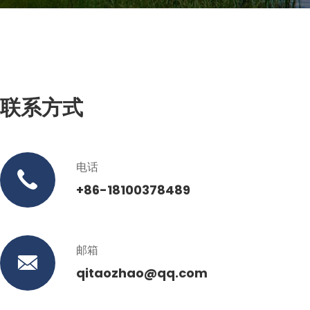
联系方式
电话
+86-18100378489
邮箱
qitaozhao@qq.com