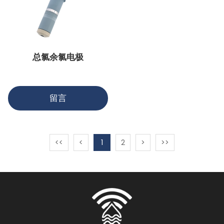
总氯余氯电极
留言
<<
<
1
2
>
>>